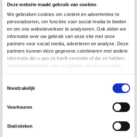
Deze website maakt gebruik van cookies
We gebruiken cookies om content en advertenties te
personaliseren, om functies voor social media te bieden
en om ons websiteverkeer te analyseren. Ook delen we
informatie over uw gebruik van onze site met onze
partners voor social media, adverteren en analyse. Deze
partners kunnen deze gegevens combineren met andere
Natuurinclusief bouwen
informatie die u aan ze heeft verstrekt of die ze hebben
In deze module leer je alles rondom natuurinclusief
verzameld op basis van uw gebruik van hun services.
bouwen, hoe je de natuur kunt integreren in stedelijke
omgevingen en zo bijdraagt aan een gezondere
Toestemmingsselectie
Noodzakelijk
leefomgeving voor mens en dier.
Biodiversiteit en fauna, Leefomgeving, Water en
Voorkeuren
klimaat
Groene ruimte, Algemeen
Statistieken
Mbo 3-4