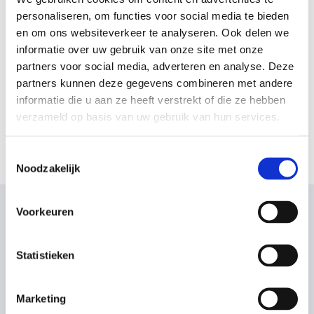
personaliseren, om functies voor social media te bieden
Overige
en om ons websiteverkeer te analyseren. Ook delen we
informatie over uw gebruik van onze site met onze
Lesmateriaal rondom algemene onderwerpen, zoals
partners voor social media, adverteren en analyse. Deze
onderzoeksmethoden en natuurbescherming: wet-en
partners kunnen deze gegevens combineren met andere
regelgeving.
informatie die u aan ze heeft verstrekt of die ze hebben
verzameld op basis van uw gebruik van hun services.
Bekijk
Toestemmingsselectie
Noodzakelijk
Voorkeuren
Statistieken
Marketing