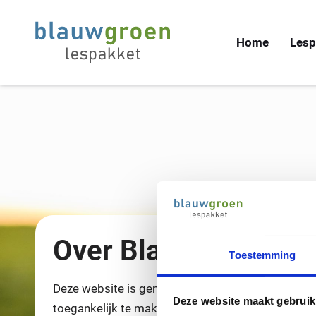
Home
Lesp
Over Blauwgroenlesp
Toestemming
Deze website is gemaakt om op één plaats diver
Deze website maakt gebruik
toegankelijk te maken voor de doeners en denker