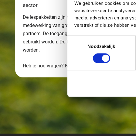
We gebruiken cookies om cont
sector.
websiteverkeer te analyseren
De lespakketten zijn vanaf 2018 gemaakt op initiati
media, adverteren en analys
verstrekt of die ze hebben v
medewerking van groen onderwijs in Nederland en vel
partners. De toegang tot de lespakketten is gratis. 
Toestemmingsselectie
gebruikt worden. De komende jaren zullen nieuwe le
Noodzakelijk
worden.
Heb je nog vragen? Neem dan contact op met
online