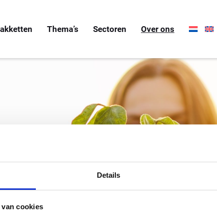
akketten
Thema’s
Sectoren
Over ons
akket.nl
Details
se lespakketten
 van cookies
s in de blauwgroene