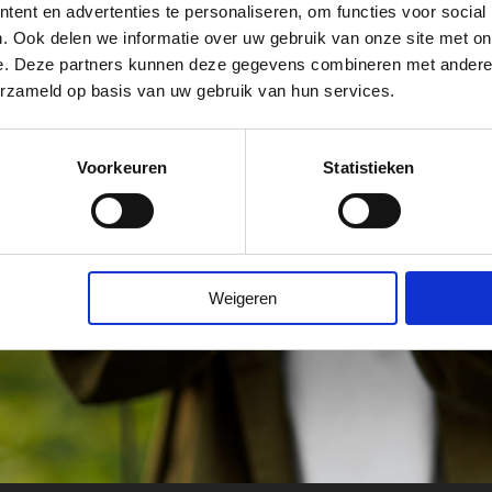
ent en advertenties te personaliseren, om functies voor social
. Ook delen we informatie over uw gebruik van onze site met on
ef van Yuverta LLO en met
e. Deze partners kunnen deze gegevens combineren met andere i
erzameld op basis van uw gebruik van hun services.
e publieke en private
Ze mogen niet commercieel
spakketten toegevoegd
Voorkeuren
Statistieken
leren.llo@yuverta.nl
.
Weigeren